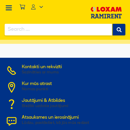
Search
for:
Mājas
/
Produkti
/
Veidņi un drošība
/
VEIDŅI
/
Manto-sienu veidņi
Kontakti un rekvizīti
Sazināties ar mums
Kur mūs atrast
Nomas punkti
Jautājumi & Atbildes
Biežāk uzdotie jautājumi
Atsauksmes un ierosinājumi
Lūdzu, pastāstiet, kā jūs mūs redzat