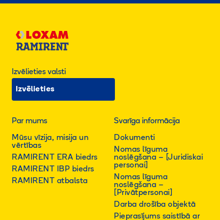
Izvēlieties valsti
Izvēlieties
Par mums
Svarīga informācija
Mūsu vīzija, misija un
Dokumenti
vērtības
Nomas līguma
RAMIRENT ERA biedrs
noslēgšana – [Juridiskai
personai]
RAMIRENT IBP biedrs
Nomas līguma
RAMIRENT atbalsta
noslēgšana –
[Privātpersonai]
Darba drošība objektā
Pieprasījums saistībā ar