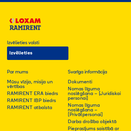
Izvēlieties valsti
Izvēlieties
Par mums
Svarīga informācija
Mūsu vīzija, misija un
Dokumenti
vērtības
Nomas līguma
RAMIRENT ERA biedrs
noslēgšana – [Juridiskai
personai]
RAMIRENT IBP biedrs
Nomas līguma
RAMIRENT atbalsta
noslēgšana –
[Privātpersonai]
Darba drošība objektā
Pieprasījums saistībā ar