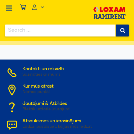
Search
for:
...
/
...
/
...
/
Rīki
/
Lineāls 2500mm taisnstūra ALU 2 līm.
Kontakti un rekvizīti
Sazināties ar mums
Kur mūs atrast
Nomas punkti
Jautājumi & Atbildes
Biežāk uzdotie jautājumi
Atsauksmes un ierosinājumi
Lūdzu, pastāstiet, kā jūs mūs redzat