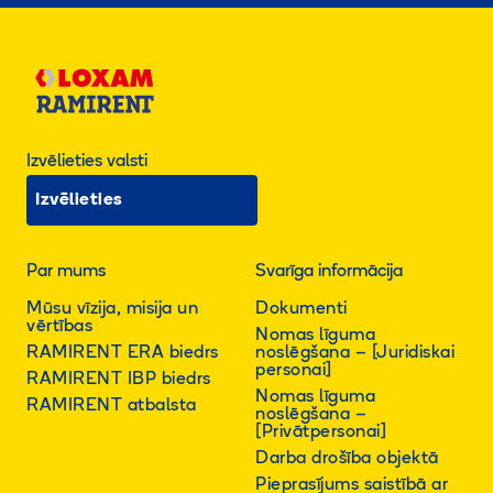
Izvēlieties valsti
Izvēlieties
Par mums
Svarīga informācija
Mūsu vīzija, misija un
Dokumenti
vērtības
Nomas līguma
RAMIRENT ERA biedrs
noslēgšana – [Juridiskai
personai]
RAMIRENT IBP biedrs
Nomas līguma
RAMIRENT atbalsta
noslēgšana –
[Privātpersonai]
Darba drošība objektā
Pieprasījums saistībā ar