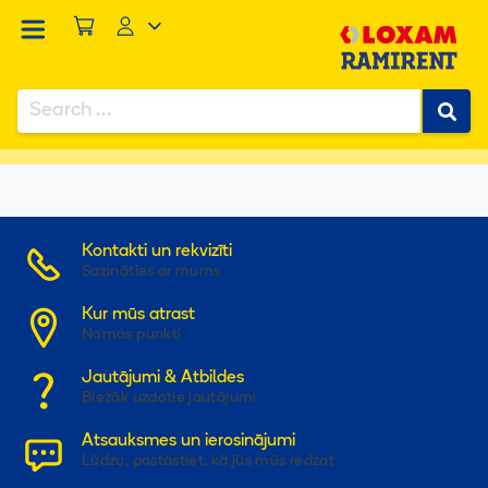
Search
for:
...
/
...
/
...
/
...
/
PACEĻAMAIS GROZS 4WD ~18M EL.
Kontakti un rekvizīti
Sazināties ar mums
Kur mūs atrast
Nomas punkti
Jautājumi & Atbildes
Biežāk uzdotie jautājumi
Atsauksmes un ierosinājumi
Lūdzu, pastāstiet, kā jūs mūs redzat